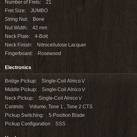
Number of Frets: 21
Fret Size: JUMBO
String Nut: Bone
Nut Width: 42 mm
Neck Plate: 4-Bolt
Neck Finish: Nitrocellulose Lacquer
Fingerboard: Rosewood
Electronics
Bridge Pickup: Single-Coil AlnicoⅤ
Middle Pickup: Single-Coil AlnicoⅤ
Neck Pickup: Single-Coil AlnicoⅤ
Controls: Volume, Tone 1 , Tone 2 CTS
Pickup Switching: 5-Position Blade
Pickup Configuration SSS