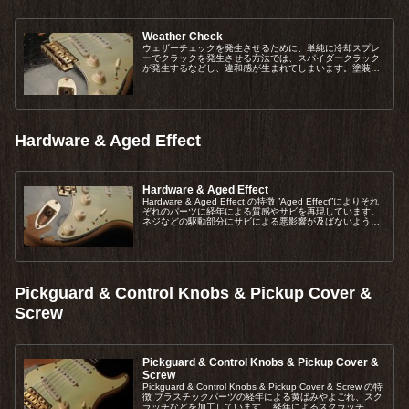
Weather Check
ウェザーチェックを発生させるために、単純に冷却スプレ
ーでクラックを発生させる方法では、スパイダークラック
が発生するなどし、違和感が生まれてしまいます。塗装の
乾燥具合、厚さなどをコントロールし、物理的な発生のき
っかけを与えることによって、より自然なクラックを作る
ことができます。
Hardware & Aged Effect
Hardware & Aged Effect
Hardware & Aged Effect の特徴 ”Aged Effect”によりそれ
ぞれのパーツに経年による質感やサビを再現しています。
ネジなどの駆動部分にサビによる悪影響が及ばないように
丁寧に保護してから、加工を行っています。完成...
Pickguard & Control Knobs & Pickup Cover &
Screw
Pickguard & Control Knobs & Pickup Cover &
Screw
Pickguard & Control Knobs & Pickup Cover & Screw の特
徴 プラスチックパーツの経年による黄ばみやよごれ、スク
ラッチなどを加工しています。 経年によるスクラッチ、磨