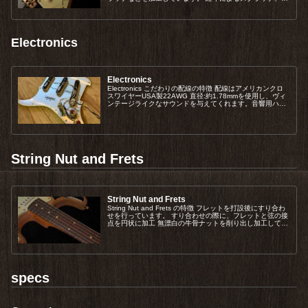
き傷などを加工しています。加工...
Electronics
Electronics
Electronics こだわりの配線の特徴 配線はアメリカンクロ
スワイヤーUSA製22AWG 直径:約1.78mmを使用し、ヴィ
ンテージライクなサウンドを与えてくれます。音響用ハン
ダKESTER44を使用ポールピース、コントロールポッ
ト、...
String Nut and Frets
String Nut and Frets
String Nut and Frets の特徴 フレットを打設後にすり合わ
せを行っています。 すり合わせの際に、フレットと弦の接
点を円状に加工 無漂白の牛骨ナットを削り出し加工してい
ます。 ナット溝をゲージに合わせてセッティング ナット
溝...
specs