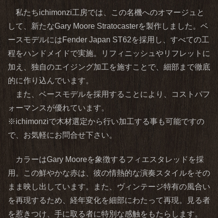
私たちichimonzi工房では、この名機へのオマージュと
して、新たなGary Moore Stratocasterを製作しました。ベ
ースモデルにはFender Japan ST62を採用し、すべての工
程をハンドメイドで実施。リフィニッシュやリフレットに
加え、独自のエイジング加工を施すことで、細部まで徹底
的に作り込んでいます。
また、ベースモデルを採用することにより、コストパフ
ォーマンスが優れています。
※ichimonziで木材選定から行い加工する事も可能ですの
で、お気軽にお問合せ下さい。
カラーはGary Mooreを象徴するフィエスタレッドを採
用。この鮮やかな赤は、彼の情熱的な演奏スタイルをその
まま映し出しています。また、ヴィンテージ特有の風合い
を再現するため、経年変化を細部にわたって再現。見る者
を惹きつけ、手に取る者に特別な感触をもたらします。