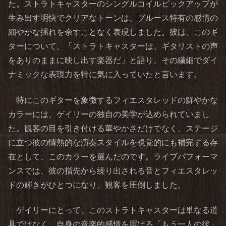
た。ストラトキャスターのシングルコイルピックアップが
生み出す明快でクリアなトーンは、ブルース特有の感情の
細やかな揺れを余すことなく表現しました。彼は、このギ
ターについて、「ストラトキャスターは、ギタリストの声
をありのままに映し出す楽器だ」と語り、その繊細でダイ
ナミックな表現力を特に気に入っていたと言います。
特にこのギターを象徴するフィエスタレッドの鮮やかな
カラーには、ゲイリーの独自の美学が込められていまし
た。観客の目を引き付ける華やかさだけでなく、ステージ
に立つ彼の情熱的な演奏スタイルを視覚的にも補完する存
在として、このカラーを選んだのです。ライブパフォーマ
ンスでは、彼の指先から繰り出される音とフィエスタレッ
ドの輝きがひとつになり、観客を圧倒しました。
ゲイリーにとって、このストラトキャスターは単なる道
具ではなく、自身の音楽的感情を届ける「もう一人の彼」