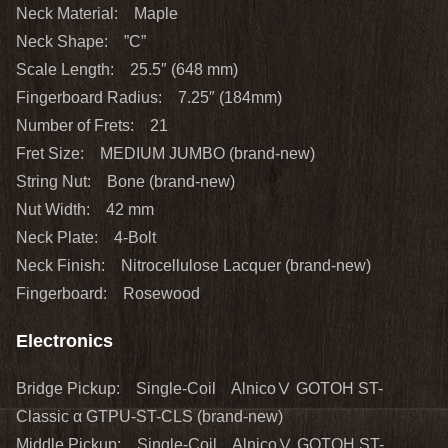
Neck Material: Maple
Neck Shape: ”C”
Scale Length: 25.5″ (648 mm)
Fingerboard Radius: 7.25″ (184mm)
Number of Frets: 21
Fret Size: MEDIUM JUMBO (brand‐new)
String Nut: Bone (brand‐new)
Nut Width: 42 mm
Neck Plate: 4-Bolt
Neck Finish: Nitrocellulose Lacquer (brand‐new)
Fingerboard: Rosewood
Electronics
Bridge Pickup: Single-Coil AlnicoⅤ GOTOH ST-
Classic α GTPU-ST-CLS (brand‐new)
Middle Pickup: Single-Coil AlnicoⅤ GOTOH ST-