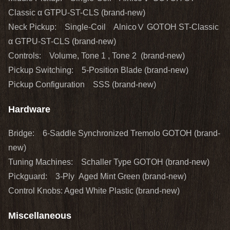
Classic α GTPU-ST-CLS (brand‐new)
Neck Pickup: Single-Coil AlnicoⅤ GOTOH ST-Classic
α GTPU-ST-CLS (brand‐new)
Controls: Volume, Tone 1 , Tone 2 (brand‐new)
Pickup Switching: 5-Position Blade (brand‐new)
Pickup Configuration SSS (brand‐new)
Hardware
Bridge: 6-Saddle Synchronized Tremolo GOTOH (brand‐
new)
Tuning Machines: Schaller Type GOTOH (brand‐new)
Pickguard: 3-Ply Aged Mint Green (brand‐new)
Control Knobs: Aged White Plastic (brand‐new)
Miscellaneous