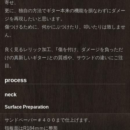
寄せ、
更に、独自の方法でギター本来の機能を損なわずにダメー
ジを再現したいと思います。
傷つけるために、何かにぶつけたり、叩いたりは致しませ
ん。
良く見るレリック加工、｢傷を付け、ダメージを負っただ
けの真新しいギター｣との質感や、サウンドの違いにご注
目。
process
neck
Surface Preparation
サンドペーパー＃４００まで仕上げます。
指板面はR184ｍｍに整形