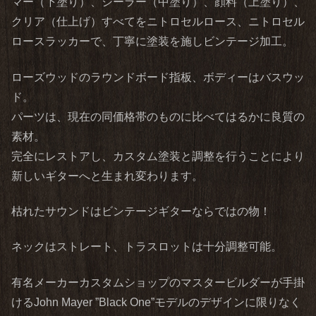
マー（下塗り）、シーラー（中塗り）、顔料（上塗り）、
クリア（仕上げ）すべてをニトロセルロース、ニトロセル
ロースラッカーで、丁寧に塗装を施しビンテージ加工。
ローズウッドのラウンドボード指板、ボディーはバスウッ
ド。
パーツは、現在の同価格帯のものに比べてはるかに良質の
素材。
完全にレストアし、カスタム塗装と調整を行うことにより
新しいギターへと生まれ変わります。
枯れたサウンドはビンテージギターならではの物！
ネックはストレート、トラスロットは十分調整可能。
有名メーカーカスタムショップのマスタービルダーが手掛
けるJohn Mayer ”Black One”モデルのデザインに限りなく