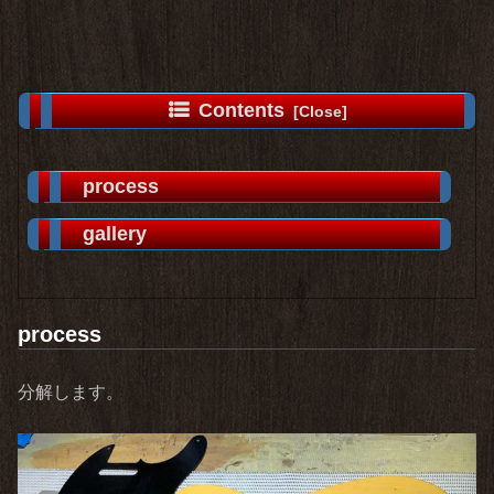
Contents
process
gallery
process
分解します。