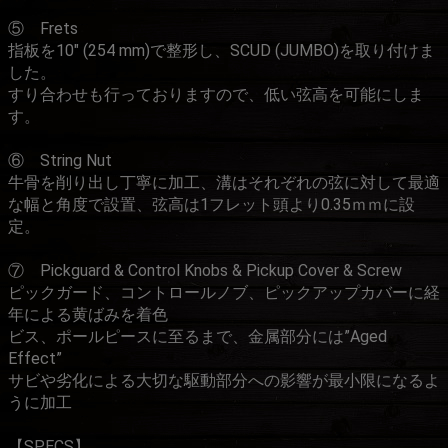
⑤ Frets
指板を10" (254 mm)で整形し、SCUD (JUMBO)を取り付けま
した。
すり合わせも行っておりますので、低い弦高を可能にしま
す。
⑥ String Nut
牛骨を削り出し丁寧に加工、溝はそれぞれの弦に対して最適
な幅と角度で設置、弦高は1フレット頭より0.35ｍｍに設
定。
⑦ Pickguard & Control Knobs & Pickup Cover & Screw
ピックガード、コントロールノブ、ピックアップカバーに経
年による黄ばみを着色
ビス、ポールピースに至るまで、金属部分には”Aged
Effect”
サビや劣化による大切な駆動部分への影響が最小限になるよ
うに加工
【SPECS】