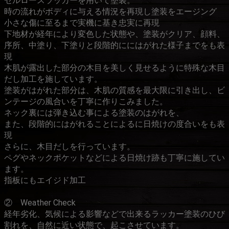
セルロースラッカーを用いて塗装。
時の流れがボディに与える情況を再現し塗装をエージング
小さな傷に至るまで実機に基き忠実に再現
下地材が経年により変色した状態や、塗装がクリア、顔料、
序所、中塗り、下塗りと段階的ににはがれた様子までをも表
現
木肌が露出した部分の木目を美しく見せるように特殊な木目
だし加工を施しています。
塗装がはがれた部分は、木肌の質感を最大限に引き出し、ビ
ンテージの風合いを丁寧に作りこみました。
ネック裏には弾き込む事による塗装のはがれを、
また、段階的にはがれることによるに日焼けの度合いをも表
現
さらに、木目だしを行っています。
ペグやネックポケットなどによる日焼け跡も丁寧に施してい
ます。
指板にもエイジド加工
② Weather Check
経年劣化、気候による影響などで出来るラッカー塗装のひび
割れを、自然に近い状態で、起こさせています。