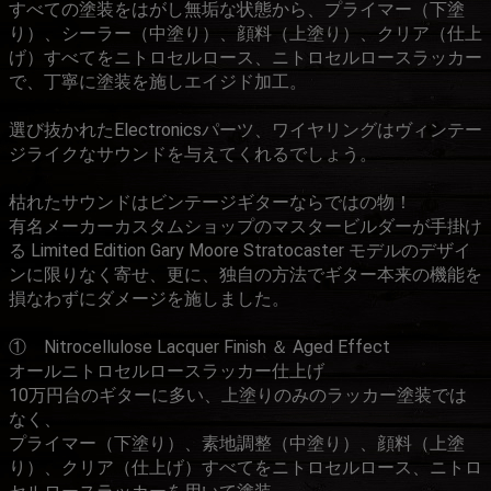
すべての塗装をはがし無垢な状態から、プライマー（下塗
り）、シーラー（中塗り）、顔料（上塗り）、クリア（仕上
げ）すべてをニトロセルロース、ニトロセルロースラッカー
で、丁寧に塗装を施しエイジド加工。
選び抜かれたElectronicsパーツ、ワイヤリングはヴィンテー
ジライクなサウンドを与えてくれるでしょう。
枯れたサウンドはビンテージギターならではの物！
有名メーカーカスタムショップのマスタービルダーが手掛け
る Limited Edition Gary Moore Stratocaster モデルのデザイ
ンに限りなく寄せ、更に、独自の方法でギター本来の機能を
損なわずにダメージを施しました。
① Nitrocellulose Lacquer Finish ＆ Aged Effect
オールニトロセルロースラッカー仕上げ
10万円台のギターに多い、上塗りのみのラッカー塗装では
なく、
プライマー（下塗り）、素地調整（中塗り）、顔料（上塗
り）、クリア（仕上げ）すべてをニトロセルロース、ニトロ