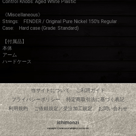
Control Knobs: Aged White Plastic
《Miscellaneous》
Strings: FENDER / Original Pure Nickel 150's Regular
Case: Hard case (Grade: Standard)
【付属品】
本体
アーム
ハードケース
当サイトについて
ご利用ガイド
プライバシーポリシー
特定商取引法に基づく表記
利用規約
ご依頼規定／受注加工規定
お問い合わせ
ichimonzi
copyright (c) ichimonzi all rights reserved.