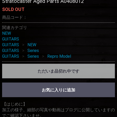
Stratocaster Aged Parts A0408012
SOLD OUT
商品コード：
関連カテゴリ
NEW
GUITARS
GUITARS
NEW
GUITARS
Series
GUITARS
Series
Repro Model
ただいま品切れ中です
お気に入りに追加
【はじめに】
加工の様子、細部の写真や動画はブログに公開していますの
でご確認下さいませ。