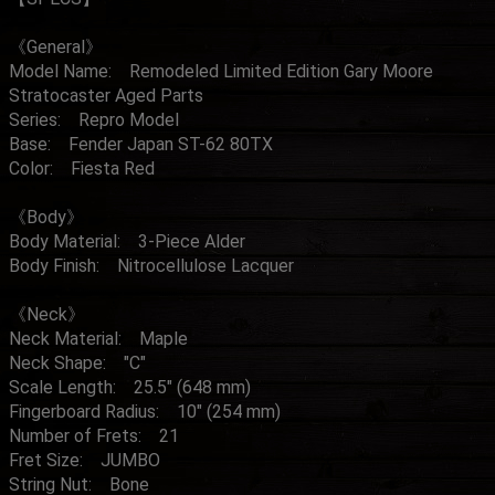
《General》
Model Name: Remodeled Limited Edition Gary Moore
Stratocaster Aged Parts
Series: Repro Model
Base: Fender Japan ST-62 80TX
Color: Fiesta Red
《Body》
Body Material: 3-Piece Alder
Body Finish: Nitrocellulose Lacquer
《Neck》
Neck Material: Maple
Neck Shape: "C"
Scale Length: 25.5" (648 mm)
Fingerboard Radius: 10" (254 mm)
Number of Frets: 21
Fret Size: JUMBO
String Nut: Bone