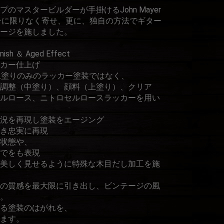
のマスタービルダーが手掛けるJohn Mayer
デザインに限りなく寄せ、更に、独自の方法でギター
ージを施しました。
inish ＆ Aged Effect
カー仕上げ
上塗りのみのラッカー塗装ではなく、
調整（中塗り）、顔料（上塗り）、クリア
ルロース、ニトロセルロースラッカーを用い
況を再現し塗装をエージング
き忠実に再現
状態や、
でをも表現
美しく見せるように特殊な木目だし加工を施
の質感を最大限に引き出し、ビンテージの風
。
る塗装のはがれを、
ます。