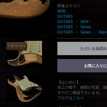
関連カテゴリ
NEW
GUITARS
GUITARS
NEW
GUITARS
Series
GUITARS
Series
Repr
ただいま品切れ
お気に入りに
【はじめに】
加工の様子、細部の写真、細
すのでご確認下さいませ。
ブログは
こちら