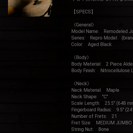
【SPECS】
《General》
Model Name: Remodeled Joh
Series: Repro Model (bran
Color: Aged Black
《Body》
Body Material: 2 Piece Alde
Body Finish: Nitrocellulose 
《Neck》
Neck Material: Maple
Neck Shape: "C"
Scale Length: 25.5" (648 m
Fingerboard Radius: 9.5" (2
Number of Frets: 21
Fret Size: MEDIUM JUMBO
String Nut: Bone