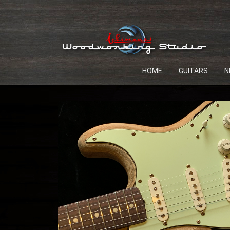
HOME
GUITARS
N
ichimonzi （販売サイト）
ichimonzi BLOG（ブログ）
NEW
Series
Featured