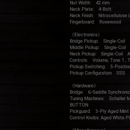
Nut Width: 42 mm
Neck Plate: 4-Bolt
Neck Finish: Nitrocellulose 
Fingerboard: Rosewood
《Electronics》
Bridge Pickup: Single-Coil 
Middle Pickup: Single-Coil
Neck Pickup: Single-Coil A
Controls: Volume, Tone 1 , 
Pickup Switching: 5-Positio
Pickup Configuration SSS
《Hardware》
Bridge: 6-Saddle Synchron
Tuning Machines: Schaller 
BUTTON
Pickguard: 3-Ply Aged Mint
Control Knobs: Aged White Pl