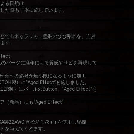
よる日焼け、
を取り外した跡も丁寧に施しています。
どで出来るラッカー塗装のひび割れを、自然
ます。
ffect
りそれぞれのパーツに経年による質感やサビを再現して
部分への影響が最小限になるように加工
H製）に”Aged Effect”を施しました。
R製）にパールのButton、”Aged Effect”を
品）にも”Aged Effect”
製22AWG 直径:約1.78mmを使用し配線
ンドを与えてくれます。