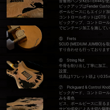
音響用ハンダKESTER44を使
ピックアップはFender Custom
ポールピースにもエイジド加
コントロールポットはCTS
ピックアップ、コントロール
でビンテージ加工を施してい
⑤ Frets
SCUD (MEDIUM JUMBO
すり合わせも行っております
⑥ String Nut
牛骨を削り出し丁寧に加工、
設置、
弦高は1フレット頭より0.3
⑦ Pickguard & Control Knob
ピックガード、コントロール
みを着色
ビス、ポールピースに至るまで、金
サビや劣化による大切な駆動