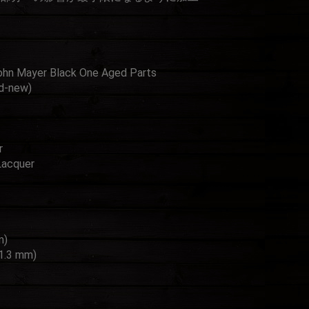
n Mayer Black One Aged Parts
d‐new)
r
Lacquer
m)
41.3 mm)