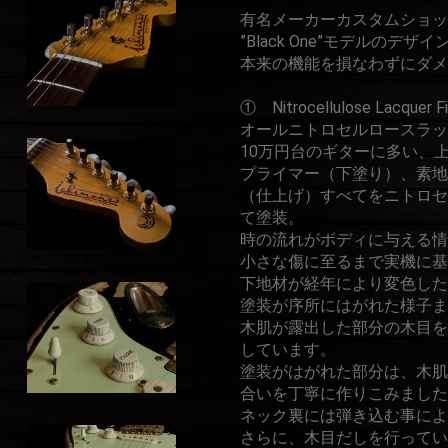
有名メーカーカスタムショップ
”Black One”モデルの
本来の機能を損なわずにダメ
① Nitrocellulose Lacquer F
オールニトロセルロースラッ
10万円台のギターに多い、
プライマー（下塗り）、素地
（仕上げ）すべてをニトロセ
て塗装。
時の流れがボディに与える情
小さな傷に至るまで実機に基
下地材が経年により変色した
塗装が序所にはがれた様子ま
木肌が露出した部分の木目を
しています。
塗装がはがれた部分は、木肌
合いを丁寧に作りこみました
ネック裏には弾き込む事によ
さらに、木目だしを行ってい