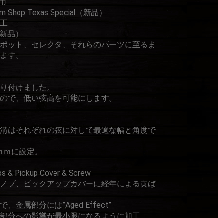
用
 Shop Texas Special（新品）
工
（新品）
ポット、セレクタ、それらのパーツに至るま
ます。
)を取り付けました。
ので、低い弦高を可能にします。
溝はそれぞれの弦に対して最適な幅と角度で
5ｍｍに設定。
s & Pickup Cover & Screw
ノブ、ピックアップカバーに経年による黄ば
属部分には”Aged Effect”
部分への影響が最小限になるように加工