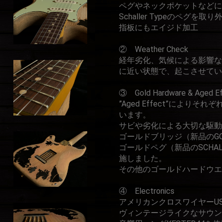
ペグやネックポケットなどに
Schaller Typeのペグ
指板にもエイジド加工
② Weather Check
経年劣化、気候による影響な
に近い状態で、起こさせてい
③ Gold Hardware & Aged E
”Aged Effect”によ
います。
サビや劣化による大切な駆動
ゴールドブリッジ（新品のGOTO
ゴールドペグ（新品のSCHALLE
施しました。
その他のゴールドハードウエア（新
④ Electronics
アメリカンクロスワイヤーUSA
ヴィンテージライクなサウ