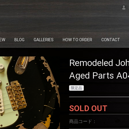
EW
BLOG
GALLERIES
HOW TO ORDER
CONTACT
Repro Model
Vintage Style
ichimonzi Select
Remodeled Joh
Aged Parts A
限定品
SOLD OUT
商品コード：