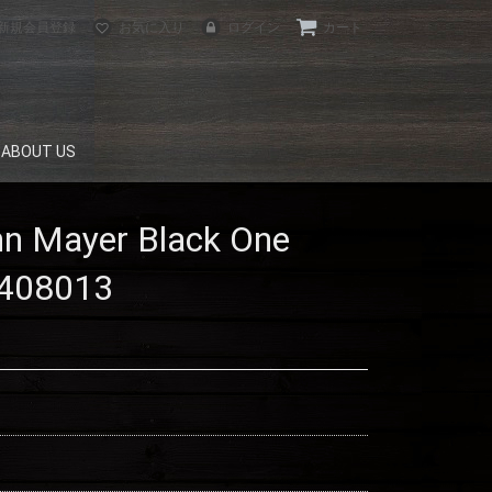
新規会員登録
お気に入り
ログイン
カート
ABOUT US
ABOUT US
BUILDERS
n Mayer Black One
0408013